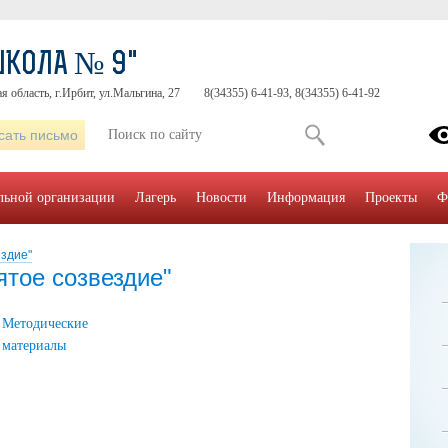
ШКОЛА № 9"
я область, г.Ирбит, ул.Мальгина, 27
8(34355) 6-41-93, 8(34355) 6-41-92
сать письмо
ельной организации
Лагерь
Новости
Информация
Проекты
Ф
ездие"
ятое созвездие"
Методические
материалы