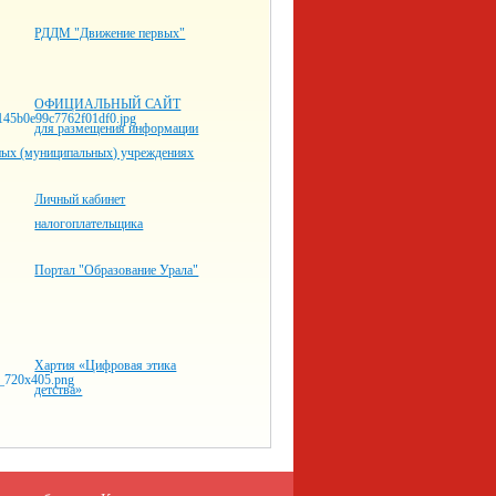
РДДМ "Движение первых"
ОФИЦИАЛЬНЫЙ САЙТ
для размещения информации
нных (муниципальных) учреждениях
Личный кабинет
налогоплательщика
Портал "Образование Урала"
Хартия «Цифровая этика
детства»