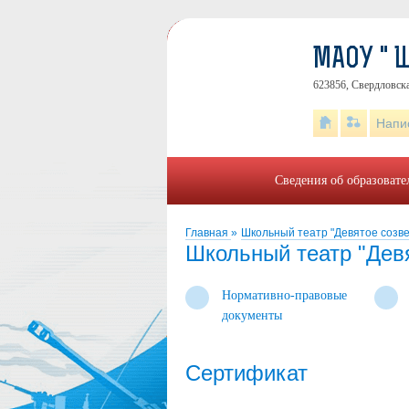
МАОУ " 
623856, Свердловска
Напи
Сведения об образоват
Главная
»
Школьный театр "Девятое созв
Школьный театр "Дев
Нормативно-правовые
документы
Сертификат