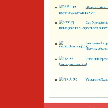
Официальный инте
портал государственных услуг
Сайт Уполномоче
правам ребёнка в Свердловской области
Электронный жур
«Вестник образов
ШкольныйПортал
(Законодательная база)
УниверситетПеда