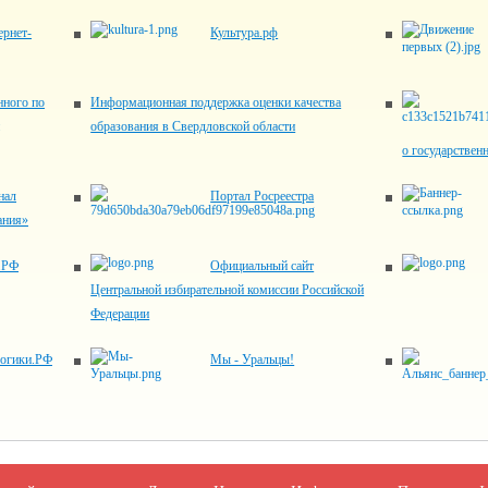
рнет-
Культура.рф
нного по
Информационная поддержка оценки качества
образования в Свердловской области
о государстве
нал
Портал Росреестра
ания»
.РФ
Официальный сайт
Центральной избирательной комиссии Российской
Федерации
гогики.РФ
Мы - Уральцы!